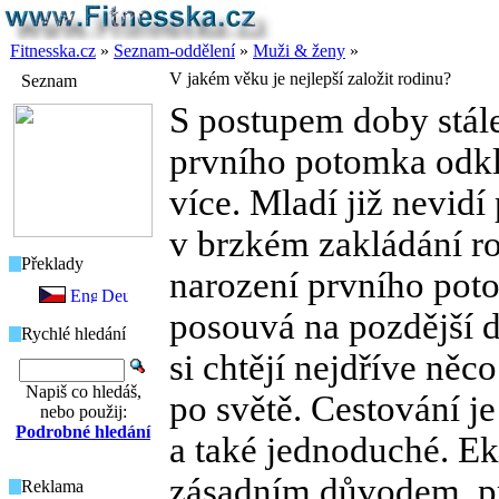
Fitnesska.cz
»
Seznam-oddělení
»
Muži & ženy
»
V jakém věku je nejlepší založit rodinu?
Seznam
S postupem doby stále
prvního potomka odkl
více. Mladí již nevidí
v brzkém zakládání ro
Překlady
narození prvního poto
posouvá na pozdější d
Rychlé hledání
si chtějí nejdříve něco
Napiš co hledáš,
po světě. Cestování j
nebo použij:
Podrobné hledání
a také jednoduché. E
zásadním důvodem, pro
Reklama