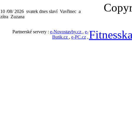
Copyri
10 /08/ 2026 svatek dnes slaví Vavřinec a
zítra Zuzana
Fitnesska
Partnerské servery :
e-Novostavby.cz
,
e-
Butik.cz
,
e-PC.cz
,