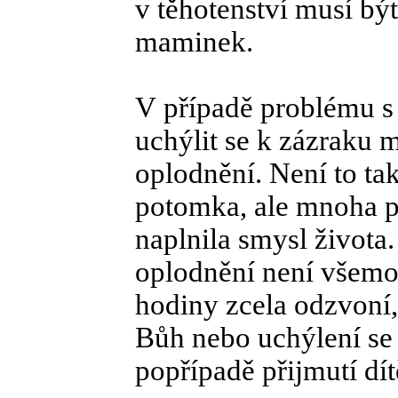
v těhotenství musí bý
maminek.
V případě problému s
uchýlit se k zázraku
oplodnění. Není to ta
potomka, ale mnoha pá
naplnila smysl života
oplodnění není všemo
hodiny zcela odzvoní
Bůh nebo uchýlení se 
popřípadě přijmutí dí