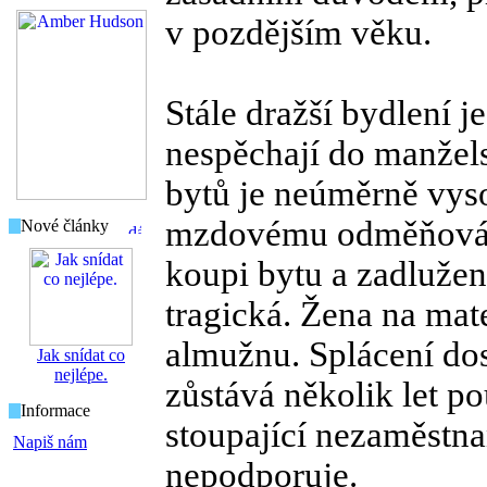
v pozdějším věku.
Stále dražší bydlení j
nespěchají do manžels
bytů je neúměrně vyso
mzdovému odměňová
Nové články
koupi bytu a zadlužení
tragická. Žena na mat
almužnu. Splácení do
Jak snídat co
nejlépe.
zůstává několik let po
Informace
stoupající nezaměstna
Napiš nám
nepodporuje.