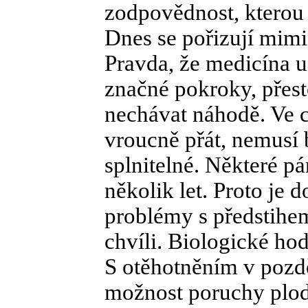
zodpovědnost, kterou 
Dnes se pořizují mimink
Pravda, že medicína u
značné pokroky, přes
nechávat náhodě. Ve c
vroucně přát, nemusí b
splnitelné. Některé p
několik let. Proto je 
problémy s předstihem
chvíli. Biologické hod
S otěhotněním v pozd
možnost poruchy plod