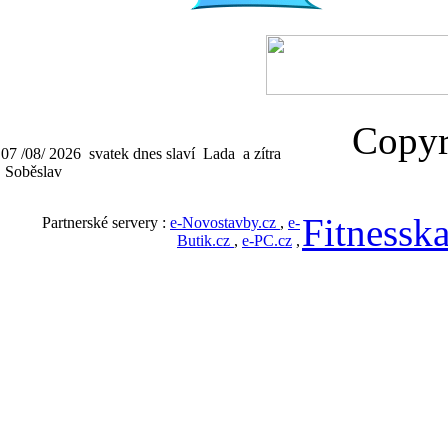
Copyri
07 /08/ 2026 svatek dnes slaví Lada a zítra
Soběslav
Fitnesska
Partnerské servery :
e-Novostavby.cz
,
e-
Butik.cz
,
e-PC.cz
,