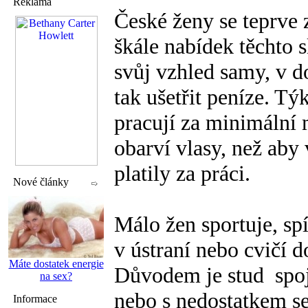
Reklama
České ženy se teprve 
škále nabídek těchto s
svůj vzhled samy, v d
tak ušetřit peníze. Tý
pracují za minimální 
obarví vlasy, než aby 
platily za práci.
Nové články
Málo žen sportuje, spí
v ústraní nebo cvičí d
Máte dostatek energie
Důvodem je stud
spo
na sex?
nebo s nedostatkem se
Informace