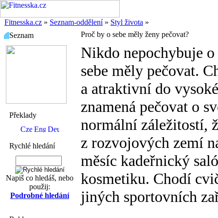
Fitnesska.cz
»
Seznam-oddělení
»
Styl života
»
Proč by o sebe měly ženy pečovat?
Seznam
Nikdo nepochybuje o 
sebe měly pečovat. Ch
a atraktivní do vysok
znamená pečovat o své
Překlady
normální záležitostí, 
z rozvojových zemí n
Rychlé hledání
měsíc kadeřnický saló
kosmetiku. Chodí cvič
Napiš co hledáš, nebo
použij:
jiných sportovních zař
Podrobné hledání