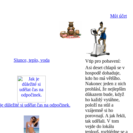
Můj účet
Slunce, teplo, voda
Vtip pro pobavení:
Asi deset chlapů se v
hospodě dohaduje,
kdo ho má většího.
Nakonec jeden z nich
prohlásí, že nejlepším
důkazem bude, když
ho každý vytáhne,
je důležité si udělat čas na odpočinek.
položí na stůl a
vzájemně si ho
porovnají. A jak řekli,
tak udělali. V tom
vejde do lokálu
teplouš, rozhlédne se a