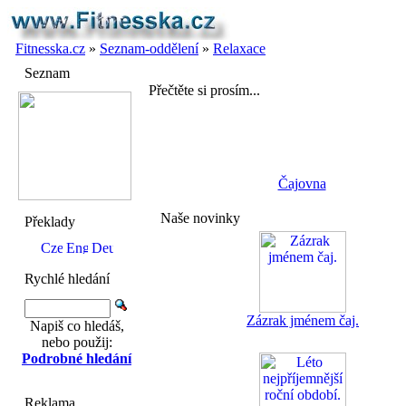
Fitnesska.cz
»
Seznam-oddělení
»
Relaxace
Seznam
Přečtěte si prosím...
Čajovna
Naše novinky
Překlady
Rychlé hledání
Zázrak jménem čaj.
Napiš co hledáš,
nebo použij:
Podrobné hledání
Reklama