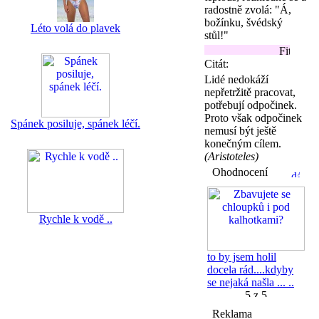
radostně zvolá: "Á,
božínku, švédský
Léto volá do plavek
stůl!"
Fitnesska.c
Citát:
Lidé nedokáží
nepřetržitě pracovat,
potřebují odpočinek.
Proto však odpočinek
Spánek posiluje, spánek léčí.
nemusí být ještě
konečným cílem.
(Aristoteles)
Ohodnocení
Rychle k vodě ..
to by jsem holil
docela rád....kdyby
se nejaká našla ... ..
Reklama