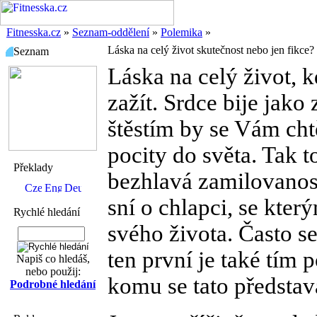
Fitnesska.cz
»
Seznam-oddělení
»
Polemika
»
Láska na celý život skutečnost nebo jen fikce?
Seznam
Láska na celý život, k
zažít. Srdce bije jak
štěstím by se Vám cht
pocity do světa. Tak to
Překlady
bezhlavá zamilovanos
sní o chlapci, se kter
Rychlé hledání
svého života. Často s
ten první je také tím
Napiš co hledáš,
nebo použij:
komu se tato představ
Podrobné hledání