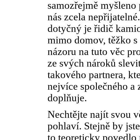
samozřejmě myšleno př
nás zcela nepřijateln
dotyčný je řidič kamio
mimo domov, těžko s 
názoru na tuto věc p
ze svých nároků slevi
takového partnera, kt
nejvíce společného a 
doplňuje.
Nechtějte najít svou 
pohlaví. Stejně by jst
to teoreticky povedlo n