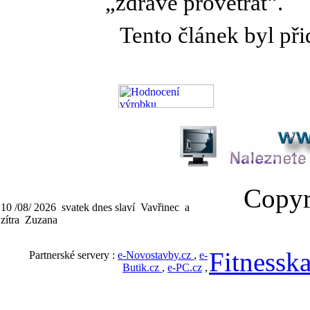
„zdravě provětrat“.
Tento článek byl při
Copyri
10 /08/ 2026 svatek dnes slaví Vavřinec a
zítra Zuzana
Fitnesska
Partnerské servery :
e-Novostavby.cz
,
e-
Butik.cz
,
e-PC.cz
,