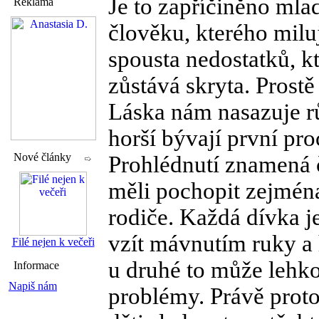
Je to zapříčiněno mla
Reklama
člověku, kterého milu
spousta nedostatků, k
zůstává skryta. Prostě
Láska nám nasazuje r
horší bývají první pro
Nové články
Prohlédnutí znamená 
měli pochopit zejména 
rodiče. Každá dívka je
vzít mávnutím ruky a h
Filé nejen k večeři
u druhé to může lehk
Informace
Napiš nám
problémy. Právě proto 