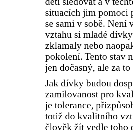
děti sledovat a v těch
situacích jim pomoci 
se sami v sobě. Není 
vztahu si mladé dívky 
zklamaly nebo naopak
pokolení. Tento stav 
jen dočasný, ale za to
Jak dívky budou dospív
zamilovanost pro kvali
je tolerance, přizpůs
totiž do kvalitního vz
člověk žít vedle toho