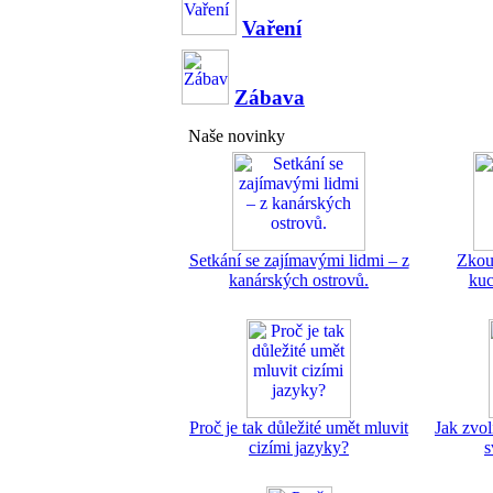
Vaření
Zábava
Naše novinky
Setkání se zajímavými lidmi – z
Zkouš
kanárských ostrovů.
kuc
Proč je tak důležité umět mluvit
Jak zvol
cizími jazyky?
s