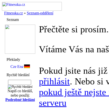
Fitnesska.cz
»
Seznam-oddělení
Seznam
Přečtěte si prosím.
Vítáme Vás
na na
Překlady
Pokud jsite nás již
Rychlé hledání
přihlásit
. Nebo si 
pokud ještě nejste
Napiš co hledáš,
nebo použij:
Podrobné hledání
serveru