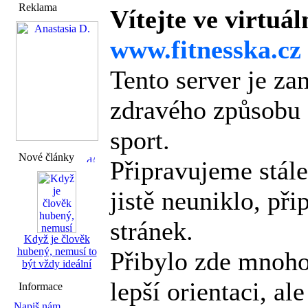
Reklama
Vítejte ve virtuál
www.fitnesska.cz
Tento server je z
zdravého způsobu ž
sport.
Nové články
Připravujeme stál
jistě neuniklo, př
stránek.
Když je člověk
hubený, nemusí to
Přibylo zde mnoho
být vždy ideální
lepší orientaci, al
Informace
Napiš nám