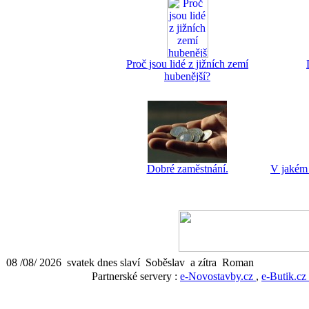
Proč jsou lidé z jižních zemí
hubenější?
Dobré zaměstnání.
V jakém 
08 /08/ 2026 svatek dnes slaví Soběslav a zítra Roman
Partnerské servery :
e-Novostavby.cz
,
e-Butik.cz