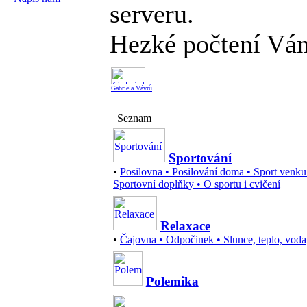
serveru.
Hezké počtení Vám
Gabriela Vávrů
Seznam
Sportování
•
Posilovna
•
Posilování doma
•
Sport venku
Sportovní doplňky
•
O sportu i cvičení
Relaxace
•
Čajovna
•
Odpočinek
•
Slunce, teplo, voda
Polemika